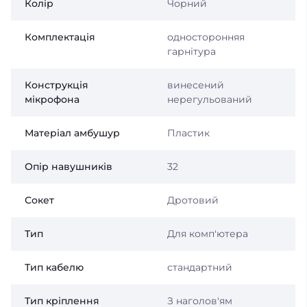
Колір
Чорний
Комплектація
односторонняя
гарнітура
Конструкція
винесений
мікрофона
нерегульований
Матеріал амбушур
Пластик
Опір навушників
32
Сокет
Дротовий
Тип
Для комп'ютера
Тип кабелю
стандартний
Тип кріплення
З наголов'ям