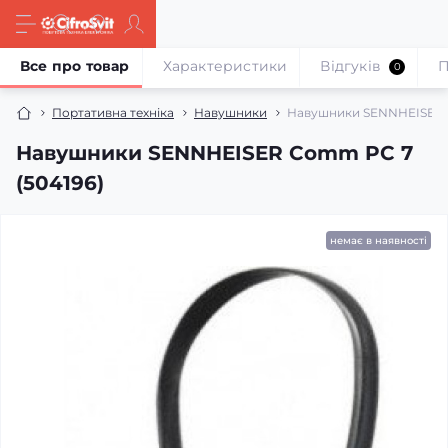
Все про товар
Характеристики
Відгуків
П
0
Портативна техніка
Навушники
Навушники SENNHEISER 
Навушники SENNHEISER Comm PC 7
(504196)
немає в наявності