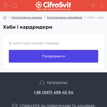
Комп'ютерна техніка
Комп'ютерна периферія
Хаби і кардр
Хаби і кардридери
В категорії немає товарів
Продовжити
ТЕЛЕФОНИ:
+38 (067) 499 45 54
СЛІДКУЙТЕ ЗА НОВИНКАМИ ТА АКЦІЯМИ: