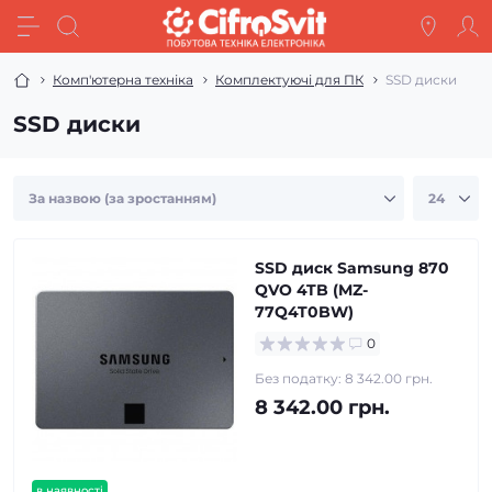
Комп'ютерна техніка
Комплектуючі для ПК
SSD диски
SSD диски
SSD диск Samsung 870
QVO 4TB (MZ-
77Q4T0BW)
0
Без податку: 8 342.00 грн.
8 342.00 грн.
в наявності