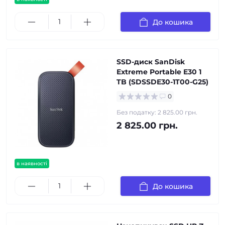
До кошика
SSD-диск SanDisk
Extreme Portable E30 1
TB (SDSSDE30-1T00-G25)
0
Без податку: 2 825.00 грн.
2 825.00 грн.
в наявності
До кошика