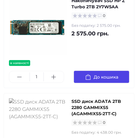
Накопичувач SSD HP Z
Turbo 2TB 2Y7W5AA
0
Без податку: 2 575.00 грн.
2 575.00 грн.
в наявності
До кошика
SSD диск ADATA 2TB
2280 GAMMIXS5
(AGAMMIXS5-2TT-C)
0
Без податку: 4 438.00 грн.