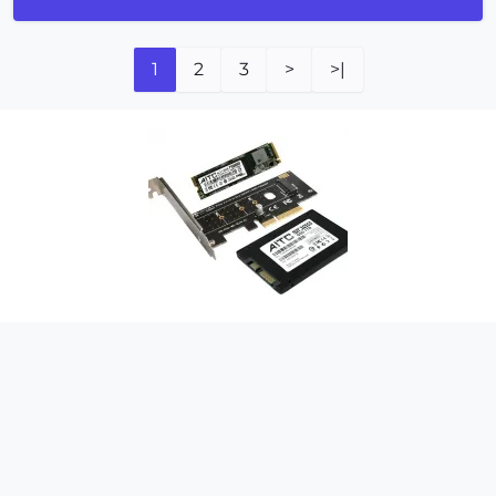
1
2
3
>
>|