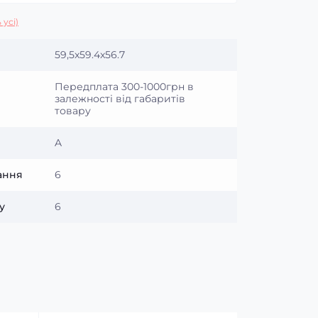
 усі)
59,5x59.4x56.7
Передплата 300-1000грн в
залежності від габаритів
товару
A
ання
6
у
6