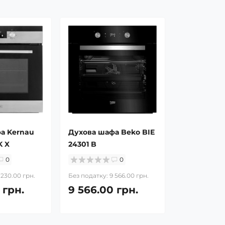
а Kernau
Духова шафа Beko BIE
K X
24301 B
0
0
 230.00 грн.
Без податку: 9 566.00 грн.
 грн.
9 566.00 грн.