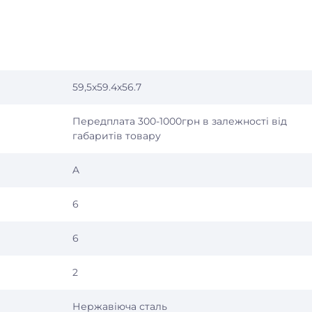
59,5x59.4x56.7
Передплата 300-1000грн в залежності від
габаритів товару
A
6
6
2
Нержавіюча сталь