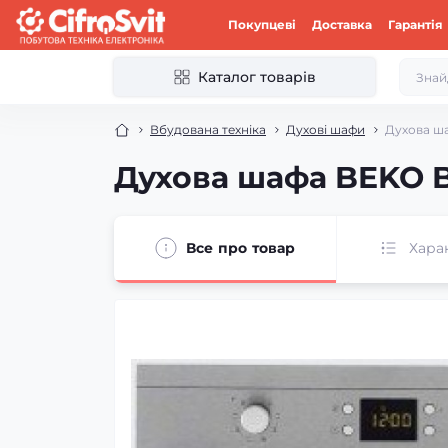
Покупцеві
Доставка
Гарантія
Каталог товарів
Вбудована техніка
Духові шафи
Духова ша
Духова шафа BEKO B
Все про товар
Хара