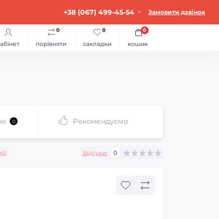
+38 (067) 499-45-54
Замовити дзвінок
0
0
0
абінет
порівняти
закладки
кошик
ня
Рекомендуємо
0
ko
Відгуки:
0