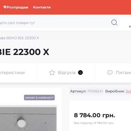
💛Розпродаж
Контакти
к
фа BEKO BIE 22300 X
IE 22300 X
ктеристики
Відгуків
Питан
0
Артикул:
17006241
Виробник:
Be
немає в наявності
8 784.00 грн.
Без податку:
8 784.00 грн.