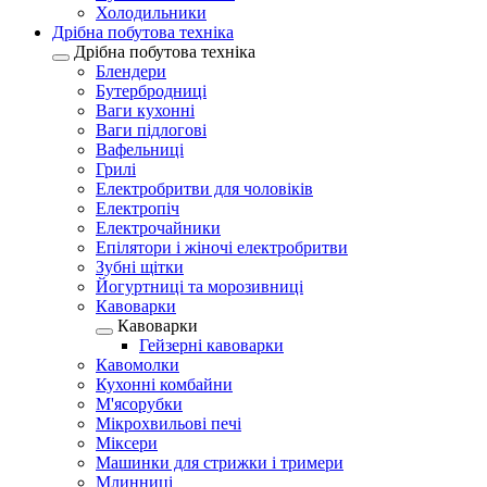
Холодильники
Дрібна побутова техніка
Дрібна побутова техніка
Блендери
Бутербродниці
Ваги кухонні
Ваги підлогові
Вафельниці
Грилі
Електробритви для чоловіків
Електропіч
Електрочайники
Епілятори і жіночі електробритви
Зубні щітки
Йогуртниці та морозивниці
Кавоварки
Кавоварки
Гейзерні кавоварки
Кавомолки
Кухонні комбайни
М'ясорубки
Мікрохвильові печі
Міксери
Машинки для стрижки і тримери
Млинниці