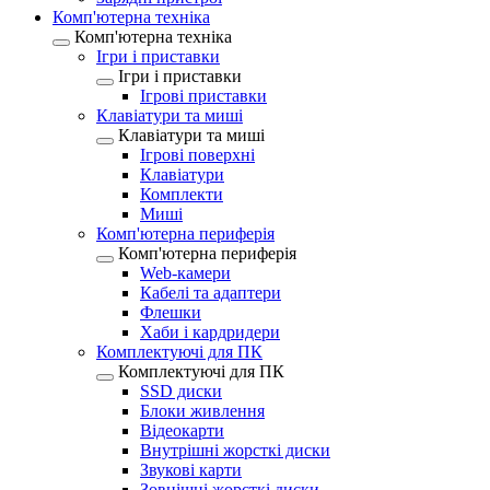
Комп'ютерна техніка
Комп'ютерна техніка
Ігри і приставки
Ігри і приставки
Ігрові приставки
Клавіатури та миші
Клавіатури та миші
Ігрові поверхні
Клавіатури
Комплекти
Миші
Комп'ютерна периферія
Комп'ютерна периферія
Web-камери
Кабелі та адаптери
Флешки
Хаби і кардридери
Комплектуючі для ПК
Комплектуючі для ПК
SSD диски
Блоки живлення
Відеокарти
Внутрішні жорсткі диски
Звукові карти
Зовнішні жорсткі диски