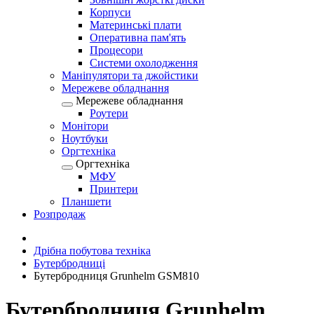
Корпуси
Материнські плати
Оперативна пам'ять
Процесори
Системи охолодження
Маніпулятори та джойстики
Мережеве обладнання
Мережеве обладнання
Роутери
Монітори
Ноутбуки
Оргтехніка
Оргтехніка
МФУ
Принтери
Планшети
Розпродаж
Дрібна побутова техніка
Бутербродниці
Бутербродниця Grunhelm GSM810
Бутербродниця Grunhelm