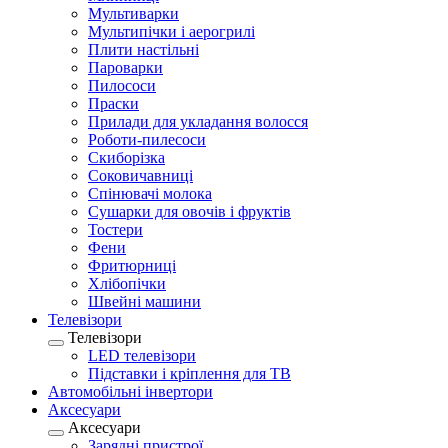
Мультиварки
Мультипічки і аерогрилі
Плити настільні
Пароварки
Пилососи
Праски
Прилади для укладання волосся
Роботи-пилесоси
Скиборізка
Соковичавниці
Спінювачі молока
Сушарки для овочів і фруктів
Тостери
Фени
Фритюрниці
Хлібопічки
Швейні машини
Телевізори
Телевізори
LED телевізори
Підставки і кріплення для ТВ
Автомобільні інвертори
Аксесуари
Аксесуари
Зарядні пристрої