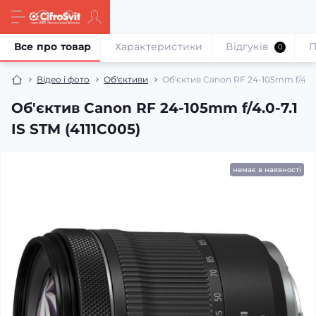
Все про товар
Характеристики
Відгуків
П
0
Відео і фото
Об'єктиви
Об'єктив Canon RF 24-105mm f/4.0-7
Об'єктив Canon RF 24-105mm f/4.0-7.1
IS STM (4111C005)
немає в наявності