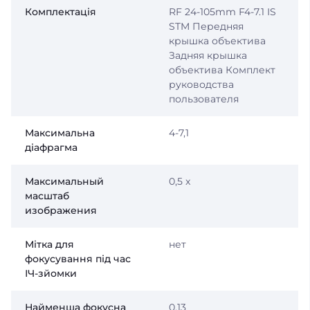
Комплектація
RF 24-105mm F4-7.1 IS
STM Передняя
крышка объектива
Задняя крышка
объектива Комплект
руководства
пользователя
Максимальна
4-7,1
діафрагма
Максимальный
0,5 x
масштаб
изображения
Мітка для
нет
фокусування під час
ІЧ-зйомки
Найменша фокусна
0,13