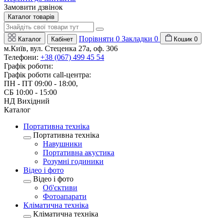
Замовити дзвінок
Каталог товарів
Порівняти
0
Закладки
0
Каталог
Кабінет
Кошик
0
м.Київ, вул. Стеценка 27a, оф. 306
Телефони:
+38 (067) 499 45 54
Графік роботи:
Графік роботи call-центра:
ПН - ПТ 09:00 - 18:00,
СБ 10:00 - 15:00
НД Вихідний
Каталог
Портативна техніка
Портативна техніка
Навушники
Портативна акустика
Розумні годиники
Відео і фото
Відео і фото
Об'єктиви
Фотоапарати
Клiматична технiка
Клiматична технiка