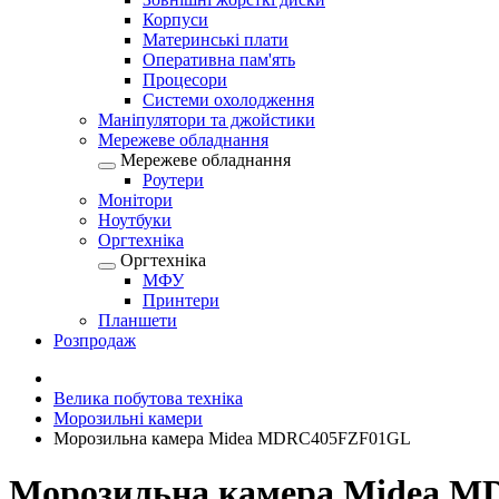
Корпуси
Материнські плати
Оперативна пам'ять
Процесори
Системи охолодження
Маніпулятори та джойстики
Мережеве обладнання
Мережеве обладнання
Роутери
Монітори
Ноутбуки
Оргтехніка
Оргтехніка
МФУ
Принтери
Планшети
Розпродаж
Велика побутова техніка
Морозильні камери
Морозильна камера Midea MDRC405FZF01GL
Морозильна камера Midea 