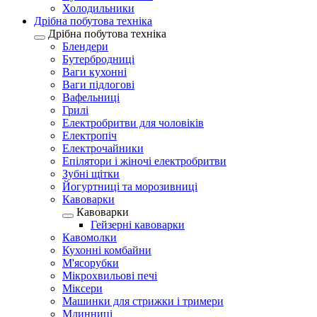
Холодильники
Дрібна побутова техніка
Дрібна побутова техніка
Блендери
Бутербродниці
Ваги кухонні
Ваги підлогові
Вафельниці
Грилі
Електробритви для чоловіків
Електропіч
Електрочайники
Епілятори і жіночі електробритви
Зубні щітки
Йогуртниці та морозивниці
Кавоварки
Кавоварки
Гейзерні кавоварки
Кавомолки
Кухонні комбайни
М'ясорубки
Мікрохвильові печі
Міксери
Машинки для стрижки і тримери
Млинниці