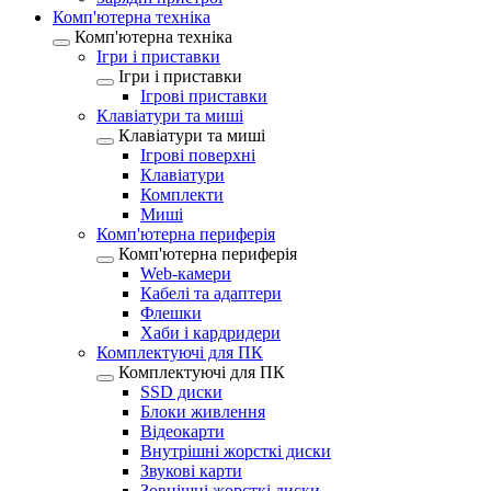
Комп'ютерна техніка
Комп'ютерна техніка
Ігри і приставки
Ігри і приставки
Ігрові приставки
Клавіатури та миші
Клавіатури та миші
Ігрові поверхні
Клавіатури
Комплекти
Миші
Комп'ютерна периферія
Комп'ютерна периферія
Web-камери
Кабелі та адаптери
Флешки
Хаби і кардридери
Комплектуючі для ПК
Комплектуючі для ПК
SSD диски
Блоки живлення
Відеокарти
Внутрішні жорсткі диски
Звукові карти
Зовнішні жорсткі диски