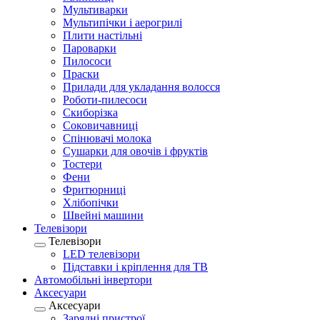
Мультиварки
Мультипічки і аерогрилі
Плити настільні
Пароварки
Пилососи
Праски
Прилади для укладання волосся
Роботи-пилесоси
Скиборізка
Соковичавниці
Спінювачі молока
Сушарки для овочів і фруктів
Тостери
Фени
Фритюрниці
Хлібопічки
Швейні машини
Телевізори
Телевізори
LED телевізори
Підставки і кріплення для ТВ
Автомобільні інвертори
Аксесуари
Аксесуари
Зарядні пристрої