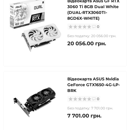
Відеокарта Asus GF RTX
3060 Ti 8GB Dual White
(DUAL-RTX3060TI-
8GD6X-WHITE)
0
Без податку: 20 056.00 грн.
20 056.00 грн.
Відеокарта ASUS Nvidia
GeForce GTX1650-4G-LP-
BRK
0
Без податку: 7 701.00 грн.
7 701.00 грн.