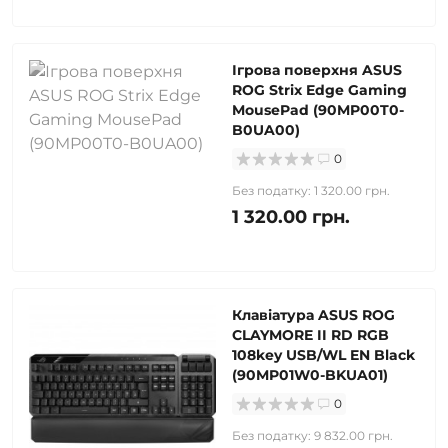
Ігрова поверхня ASUS
ROG Strix Edge Gaming
MousePad (90MP00T0-
B0UA00)
0
Без податку: 1 320.00 грн.
1 320.00 грн.
Клавіатура ASUS ROG
CLAYMORE II RD RGB
108key USB/WL EN Black
(90MP01W0-BKUA01)
0
Без податку: 9 832.00 грн.