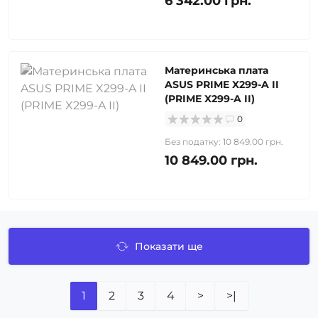
6 342.00 грн.
Материнcька плата
ASUS PRIME X299-A II
(PRIME X299-A II)
0
Без податку: 10 849.00 грн.
10 849.00 грн.
Показати ще
1
2
3
4
>
>|