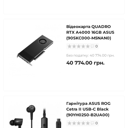
Відеокарта QUADRO
RTX A4000 16GB ASUS
(90SKC000-M5NAN0)
0
Без податку: 40 774.00 грн.
40 774.00 грн.
Гарнітура ASUS ROG
Cetra II USB-C Black
(90YH02S0-B2UA00)
0