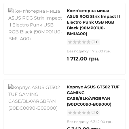
Комп'ютерна миша
ASUS ROG Strix Impact II
Electro Punk USB RGB
Black (90MP01U0-
BMUA00)
0
Без податку: 1 712.00 грн.
1 712.00 грн.
Корпус ASUS GT502 TUF
GAMING
CASE/BLK/ARGBFAN
(90DC0090-B09000)
0
Без податку: 6 342.00 грн.