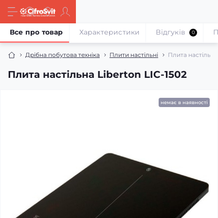
Все про товар
Характеристики
Відгуків
П
0
Дрібна побутова техніка
Плити настільні
Плита настільна 
Плита настільна Liberton LIC-1502
немає в наявності