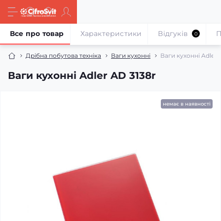
Все про товар
Характеристики
Відгуків
П
0
Дрібна побутова техніка
Ваги кухонні
Ваги кухонні Adler 
Ваги кухонні Adler AD 3138r
немає в наявності