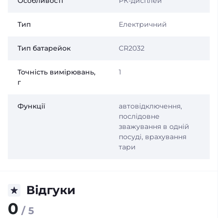
Особливості
РК-дисплей
Тип
Електричний
Тип батарейок
CR2032
Точність вимірювань,
1
г
Функції
автовідключення,
послідовне
зважування в одній
посуді, врахування
тари
Відгуки
0
/ 5