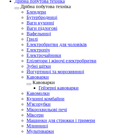
Дрібна побутова техніка
Дрібна побутова техніка
Блендери
Бутербродниці
Ваги кухонні
Ваги підлогові
Вафельниці
Грилі
Електробритви для чоловіків
Електропіч
Електрочайники
Епілятори і жіночі електробритви
Зубні щітки
Йогуртниці та морозивниці
Кавоварки
Кавоварки
Гейзерні кавоварки
Кавомолки
Кухонні комбайни
М'ясорубки
Мікрохвильові печі
Міксери
Машинки для стрижки і тримери
Млинниці
Мультиварки