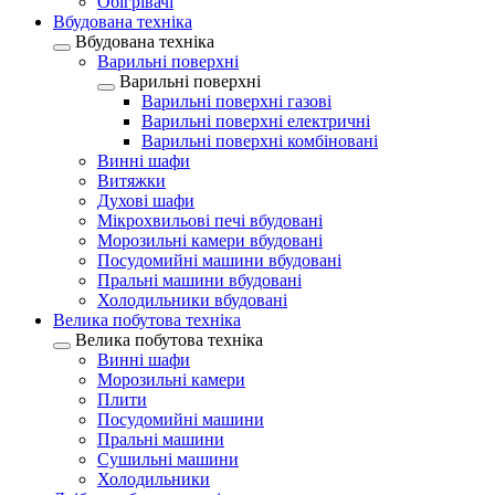
Обігрівачі
Вбудована техніка
Вбудована техніка
Варильні поверхні
Варильні поверхні
Варильні поверхні газові
Варильні поверхні електричні
Варильні поверхні комбіновані
Винні шафи
Витяжки
Духові шафи
Мікрохвильові печі вбудовані
Морозильні камери вбудовані
Посудомийні машини вбудовані
Пральні машини вбудовані
Холодильники вбудовані
Велика побутова техніка
Велика побутова техніка
Винні шафи
Морозильні камери
Плити
Посудомийні машини
Пральні машини
Сушильні машини
Холодильники