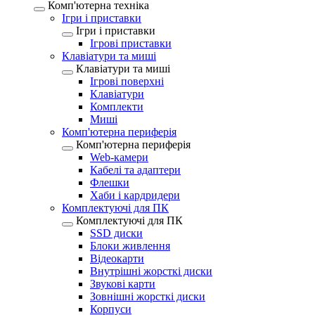
Комп'ютерна техніка
Ігри і приставки
Ігри і приставки
Ігрові приставки
Клавіатури та миші
Клавіатури та миші
Ігрові поверхні
Клавіатури
Комплекти
Миші
Комп'ютерна периферія
Комп'ютерна периферія
Web-камери
Кабелі та адаптери
Флешки
Хаби і кардридери
Комплектуючі для ПК
Комплектуючі для ПК
SSD диски
Блоки живлення
Відеокарти
Внутрішні жорсткі диски
Звукові карти
Зовнішні жорсткі диски
Корпуси