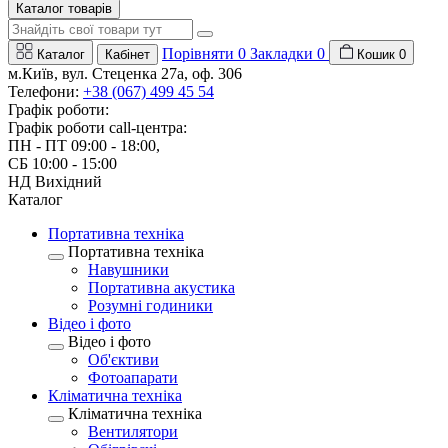
Каталог товарів
Порівняти
0
Закладки
0
Каталог
Кабінет
Кошик
0
м.Київ, вул. Стеценка 27a, оф. 306
Телефони:
+38 (067) 499 45 54
Графік роботи:
Графік роботи call-центра:
ПН - ПТ 09:00 - 18:00,
СБ 10:00 - 15:00
НД Вихідний
Каталог
Портативна техніка
Портативна техніка
Навушники
Портативна акустика
Розумні годиники
Відео і фото
Відео і фото
Об'єктиви
Фотоапарати
Клiматична технiка
Клiматична технiка
Вентилятори