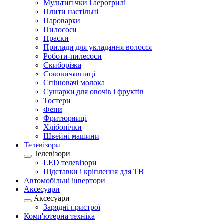
Мультипічки і аерогрилі
Плити настільні
Пароварки
Пилососи
Праски
Прилади для укладання волосся
Роботи-пилесоси
Скиборізка
Соковичавниці
Спінювачі молока
Сушарки для овочів і фруктів
Тостери
Фени
Фритюрниці
Хлібопічки
Швейні машини
Телевізори
Телевізори
LED телевізори
Підставки і кріплення для ТВ
Автомобільні інвертори
Аксесуари
Аксесуари
Зарядні пристрої
Комп'ютерна техніка