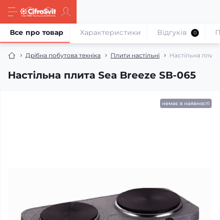
Все про товар
Характеристики
Відгуків
П
0
Дрібна побутова техніка
Плити настільні
Настільна плита
Настільна плита Sea Breeze SB-065
немає в наявності