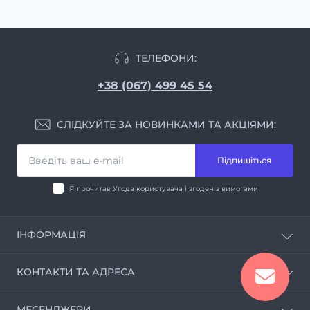
ТЕЛЕФОНИ:
+38 (067) 499 45 54
СЛІДКУЙТЕ ЗА НОВИНКАМИ ТА АКЦІЯМИ:
Підпишіться
Я прочитав
Угода користувача
і згоден з вимогами
ІНФОРМАЦІЯ
Про магазин
КОНТАКТИ ТА АДРЕСА
Інформація про доставку
Угода користувача
м.Київ, вул. Стеценка 27a, оф. 306
МЕСЕНДЖЕРИ