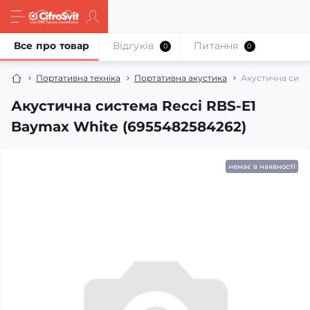
Все про товар
Відгуків
Питання
0
0
Портативна техніка
Портативна акустика
Акустична сист
Акустична система Recci RBS-E1
Baymax White (6955482584262)
немає в наявності