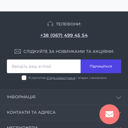
ТЕЛЕФОНИ:
+38 (067) 499 45 54
СЛІДКУЙТЕ ЗА НОВИНКАМИ ТА АКЦІЯМИ:
Підпишіться
Я прочитав
Угода користувача
і згоден з вимогами
ІНФОРМАЦІЯ
Про магазин
КОНТАКТИ ТА АДРЕСА
Інформація про доставку
Угода користувача
м.Київ, вул. Стеценка 27a, оф. 306
МЕСЕНДЖЕРИ