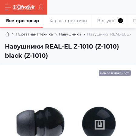
Все про товар
Характеристики
Відгуків
П
0
Портативна техніка
Навушники
Навушники REAL-EL Z-1010 
Навушники REAL-EL Z-1010 (Z-1010)
black (Z-1010)
немає в наявності