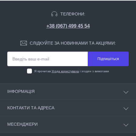
ТЕЛЕФОНИ:
+38 (067) 499 45 54
СЛІДКУЙТЕ ЗА НОВИНКАМИ ТА АКЦІЯМИ:
Підпишіться
Я прочитав
Угода користувача
і згоден з вимогами
ІНФОРМАЦІЯ
Про магазин
КОНТАКТИ ТА АДРЕСА
Інформація про доставку
Угода користувача
м.Київ, вул. Стеценка 27a, оф. 306
МЕСЕНДЖЕРИ
Умови оформлення замовлення
cifrosvit@ukr.net
Зворотній зв’язок